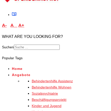
A-
A
A+
WHAT ARE YOU LOOKING FOR?
Suchen
Type 2 or more characters
Popular Tags
for results.
Home
Angebote
Behindertenhilfe Assistenz
Behindertenhilfe Wohnen
Sozialpsychiatrie
Beschäftigungsprojekt
Kinder und Jugend