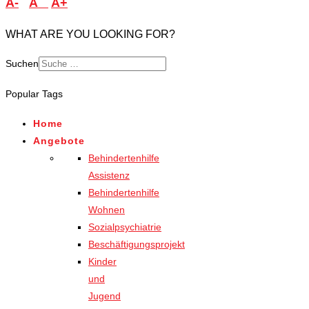
A-
A
A+
WHAT ARE YOU LOOKING FOR?
Suchen
Type 2 or more characters
Popular Tags
for results.
Home
Angebote
Behindertenhilfe
Assistenz
Behindertenhilfe
Wohnen
Sozialpsychiatrie
Beschäftigungsprojekt
Kinder
und
Jugend