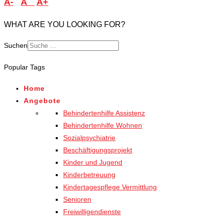
A-
A
A+
WHAT ARE YOU LOOKING FOR?
Suchen
Type 2 or more characters
Popular Tags
for results.
Home
Angebote
Behindertenhilfe Assistenz
Behindertenhilfe Wohnen
Sozialpsychiatrie
Beschäftigungsprojekt
Kinder und Jugend
Kinderbetreuung
Kindertagespflege Vermittlung
Senioren
Freiwilligendienste