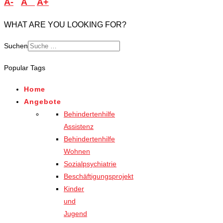
A-
A
A+
WHAT ARE YOU LOOKING FOR?
Suchen
Type 2 or more characters
Popular Tags
for results.
Home
Angebote
Behindertenhilfe
Assistenz
Behindertenhilfe
Wohnen
Sozialpsychiatrie
Beschäftigungsprojekt
Kinder
und
Jugend