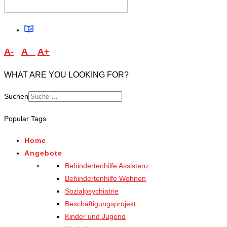
A-
A
A+
WHAT ARE YOU LOOKING FOR?
Suchen
Type 2 or more characters
Popular Tags
for results.
Home
Angebote
Behindertenhilfe Assistenz
Behindertenhilfe Wohnen
Sozialpsychiatrie
Beschäftigungsprojekt
Kinder und Jugend