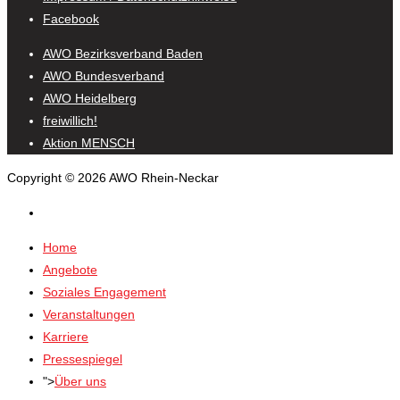
Facebook
AWO Bezirksverband Baden
AWO Bundesverband
AWO Heidelberg
freiwillich!
Aktion MENSCH
Copyright © 2026 AWO Rhein-Neckar
Home
Angebote
Soziales Engagement
Veranstaltungen
Karriere
Pressespiegel
">
Über uns