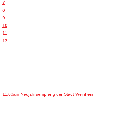
7
8
9
10
11
12
11:00am Neujahrsempfang der Stadt Weinheim