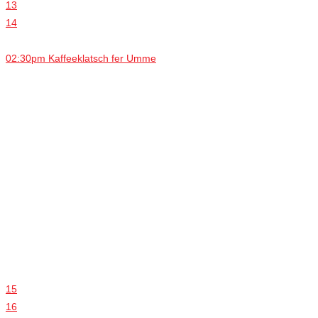
13
14
02:30pm Kaffeeklatsch fer Umme
15
16