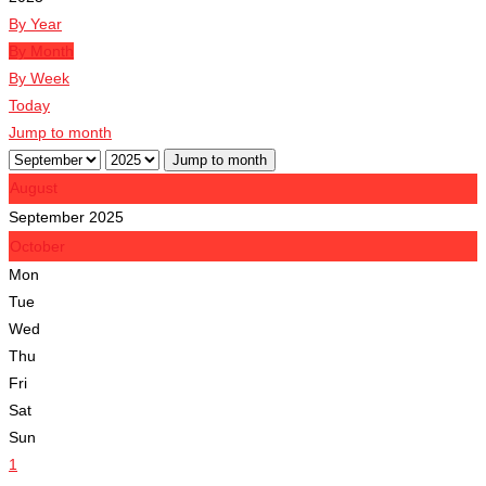
By Year
By Month
By Week
Today
Jump to month
Jump to month
August
September 2025
October
Mon
Tue
Wed
Thu
Fri
Sat
Sun
1